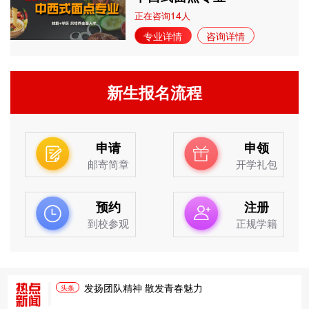
14
正在咨询
人
专业详情
咨询详情
新生报名流程
申请
申领
邮寄简章
开学礼包
预约
注册
到校参观
正规学籍
发扬团队精神 散发青春魅力
头条