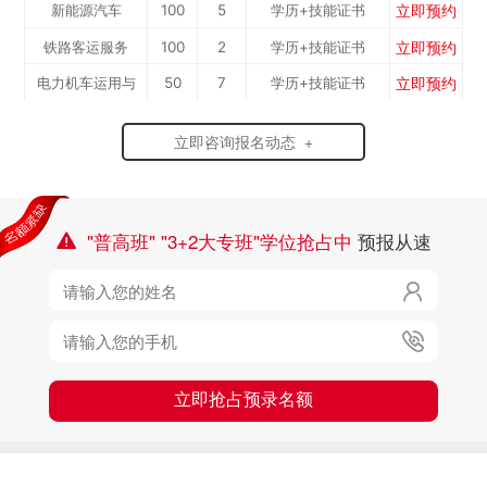
立即预约
新能源汽车
100
5
学历+技能证书
立即预约
铁路客运服务
100
2
学历+技能证书
立即预约
电力机车运用与
50
7
学历+技能证书
立即预约
中西面点
40
3
学历+技能证书
检...
立即咨询报名动态 +
立即预约
烹饪专业
40
10
学历+技能证书
立即预约
消防工程技术
50
6
学历+技能证书
立即预约
幼儿教育
50
7
学历+技能证书
"普高班" "3+2大专班"学位抢占中
预报从速



立即抢占预录名额