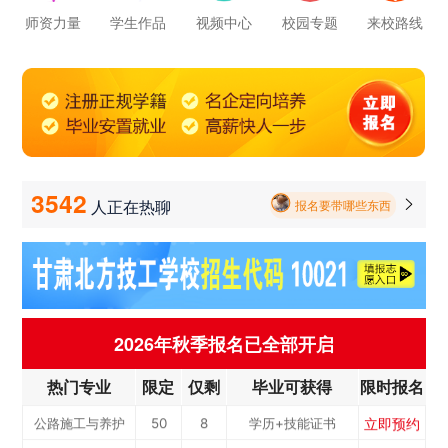
立即预约
公路施工与养护
50
8
学历+技能证书
师资力量
学生作品
视频中心
校园专题
来校路线
报名要带哪些东西
立即预约
新能源汽车
100
5
学历+技能证书
毕业以后的就业率怎么样呀
立即预约
铁路客运服务
100
2
学历+技能证书
学校环境怎么样啊 视频上看上去还挺不 错的 有实地去看过的么
立即预约
电力机车运用与
50
7
学历+技能证书
立即预约
中西面点
40
3
学历+技能证书
检...
学校里面的漂亮女孩子多不多呀
立即预约
烹饪专业
40
10
学历+技能证书
3542
人正在热聊

报名要带哪些东西
立即预约
消防工程技术
50
6
学历+技能证书
立即预约
幼儿教育
50
7
学历+技能证书
立即预约
计算机应用与维修
50
3
学历+技能证书
立即预约
机电一体化
50
6
学历+技能证书
2026年秋季报名已全部开启
立即预约
数控加工(数控车...
50
5
学历+技能证书
热门专业
限定
仅剩
毕业可获得
限时报名
立即预约
电子商务
50
3
学历+技能证书
立即预约
公路施工与养护
50
8
学历+技能证书