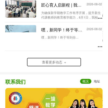
安全指南如下，助力大家科学避险、平安度
匠心育人启新程 | 我校召开新生代课教师教学工作专题会议...
2026-08-02
汛！...
为确保新学期教学工作有序开展，提升新生
代课教师的教育教学能力，8月1日，我校教
务处组织召开新生代课教师教学工作专题会
议。会议由教务处主任王洁主持，教务处副
嘿，新同学！终于等到你...
2026-08-02
主任何欣蔚及全体新生代课教师参加会
议。...
嘿，新同学！终于等到你...
查看更多动态 +
联系我们