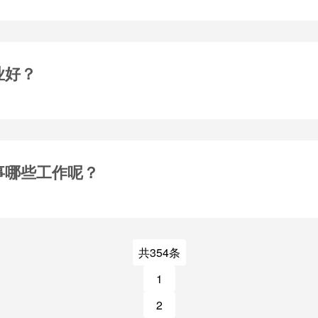
业好？
事哪些工作呢？
共354条
1
2