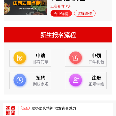
12
正在咨询
人
专业详情
咨询详情
新生报名流程
申请
申领
邮寄简章
开学礼包
预约
注册
到校参观
正规学籍
发扬团队精神 散发青春魅力
头条