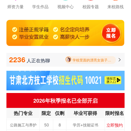
立即预约
公路施工与养护
50
8
学历+技能证书
师资力量
学生作品
视频中心
校园专题
来校路线
学校里面的漂亮女孩子多不多呀
立即预约
新能源汽车
100
5
学历+技能证书
报名要带哪些东西
立即预约
铁路客运服务
100
2
学历+技能证书
毕业以后的就业率怎么样呀
立即预约
电力机车运用与
50
7
学历+技能证书
立即预约
中西面点
40
3
学历+技能证书
检...
学校环境怎么样啊 视频上看上去还挺不 错的 有实地去看过的么
立即预约
烹饪专业
40
10
学历+技能证书
2236
人正在热聊

学校里面的漂亮女孩子多不多呀
立即预约
消防工程技术
50
6
学历+技能证书
报名要带哪些东西
立即预约
幼儿教育
50
7
学历+技能证书
立即预约
计算机应用与维修
50
3
学历+技能证书
立即预约
机电一体化
50
6
学历+技能证书
2026年秋季报名已全部开启
立即预约
数控加工(数控车...
50
5
学历+技能证书
热门专业
限定
仅剩
毕业可获得
限时报名
立即预约
电子商务
50
3
学历+技能证书
立即预约
公路施工与养护
50
8
学历+技能证书