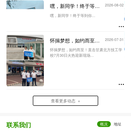
议。会议由教务处主任王洁主持，教务处副
嘿，新同学！终于等到你...
2026-08-02
主任何欣蔚及全体新生代课教师参加会
议。...
嘿，新同学！终于等到你...
怀揣梦想，如约而至！直击甘肃北方技工学校7月30日火热迎新现场...
2026-07-31
怀揣梦想，如约而至！直击甘肃北方技工学
校7月30日火热迎新现场...
查看更多动态 +
联系我们