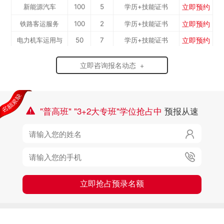
立即预约
新能源汽车
100
5
学历+技能证书
立即预约
铁路客运服务
100
2
学历+技能证书
立即预约
电力机车运用与
50
7
学历+技能证书
立即预约
中西面点
40
3
学历+技能证书
检...
立即咨询报名动态 +
立即预约
烹饪专业
40
10
学历+技能证书
立即预约
消防工程技术
50
6
学历+技能证书
立即预约
幼儿教育
50
7
学历+技能证书
"普高班" "3+2大专班"学位抢占中
预报从速



立即抢占预录名额