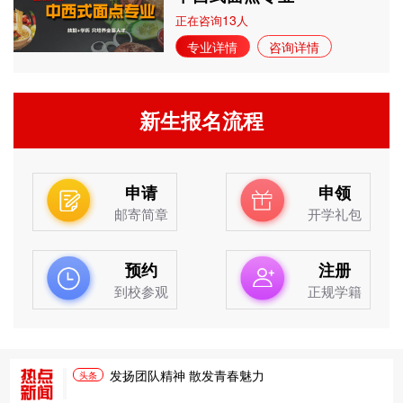
13
正在咨询
人
专业详情
咨询详情
新生报名流程
申请
申领
邮寄简章
开学礼包
预约
注册
到校参观
正规学籍
发扬团队精神 散发青春魅力
头条