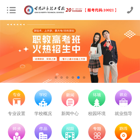
专业设置
学校概况
新闻中心
校园环境
就业指导
立即预约
学校里面的漂亮女孩子多不多呀
公路施工与养护
50
8
学历+技能证书