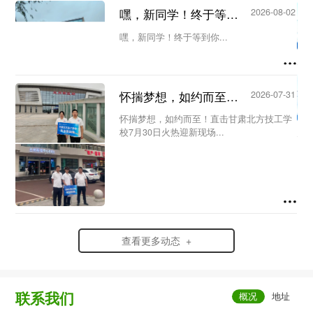
议。会议由教务处主任王洁主持，教务处副
嘿，新同学！终于等到你...
2026-08-02
主任何欣蔚及全体新生代课教师参加会
议。...
嘿，新同学！终于等到你...
怀揣梦想，如约而至！直击甘肃北方技工学校7月30日火热迎新现场...
2026-07-31
怀揣梦想，如约而至！直击甘肃北方技工学
校7月30日火热迎新现场...
查看更多动态 +
联系我们