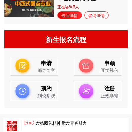
5
正在咨询
人
专业详情
咨询详情
新生报名流程
申请
申领
邮寄简章
开学礼包
预约
注册
到校参观
正规学籍
发扬团队精神 散发青春魅力
头条