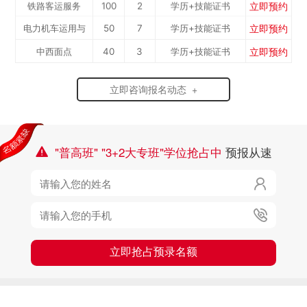
立即预约
铁路客运服务
100
2
学历+技能证书
立即预约
电力机车运用与
50
7
学历+技能证书
立即预约
中西面点
40
3
学历+技能证书
检...
立即预约
烹饪专业
40
10
学历+技能证书
立即咨询报名动态 +
立即预约
消防工程技术
50
6
学历+技能证书
立即预约
幼儿教育
50
7
学历+技能证书
"普高班" "3+2大专班"学位抢占中
预报从速



立即抢占预录名额