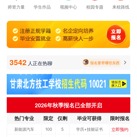
立即预约
新能源汽车
100
5
学历+技能证书
师资力量
学生作品
视频中心
校园专题
来校路线
报名要带哪些东西
立即预约
铁路客运服务
100
2
学历+技能证书
毕业以后的就业率怎么样呀
立即预约
电力机车运用与
50
7
学历+技能证书
立即预约
学校环境怎么样啊 视频上看上去还挺不 错的 有实地去看过的么
中西面点
40
3
学历+技能证书
检...
立即预约
烹饪专业
40
10
学历+技能证书
学校里面的漂亮女孩子多不多呀
立即预约
消防工程技术
50
6
学历+技能证书
3542
人正在热聊

报名要带哪些东西
立即预约
幼儿教育
50
7
学历+技能证书
立即预约
计算机应用与维修
50
3
学历+技能证书
立即预约
机电一体化
50
6
学历+技能证书
立即预约
数控加工(数控车...
50
5
学历+技能证书
2026年秋季报名已全部开启
立即预约
电子商务
50
3
学历+技能证书
立即预约
热门专业
限定
仅剩
毕业可获得
限时报名
公路施工与养护
50
8
学历+技能证书
立即预约
新能源汽车
100
5
学历+技能证书