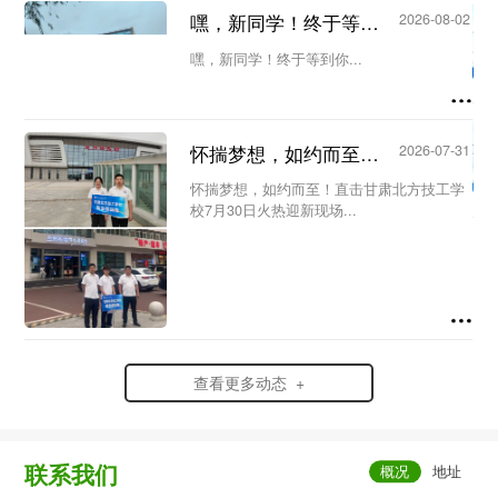
议。会议由教务处主任王洁主持，教务处副
嘿，新同学！终于等到你...
2026-08-02
主任何欣蔚及全体新生代课教师参加会
议。...
嘿，新同学！终于等到你...
怀揣梦想，如约而至！直击甘肃北方技工学校7月30日火热迎新现场...
2026-07-31
怀揣梦想，如约而至！直击甘肃北方技工学
校7月30日火热迎新现场...
查看更多动态 +
联系我们