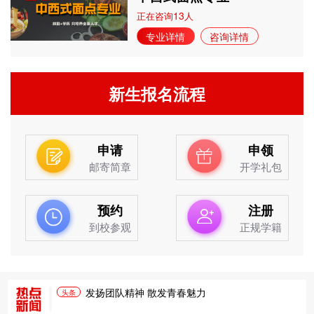
13
正在咨询
人
专业详情
咨询详情
新生报名流程
申请
申领
邮寄简章
开学礼包
预约
注册
到校参观
正规学籍
发扬团队精神 散发青春魅力
头条