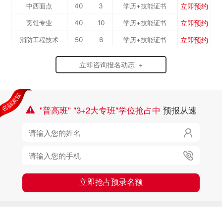
立即预约
中西面点
40
3
学历+技能证书
检...
立即预约
烹饪专业
40
10
学历+技能证书
立即预约
消防工程技术
50
6
学历+技能证书
立即预约
幼儿教育
50
7
学历+技能证书
立即咨询报名动态 +
"普高班" "3+2大专班"学位抢占中
预报从速



立即抢占预录名额