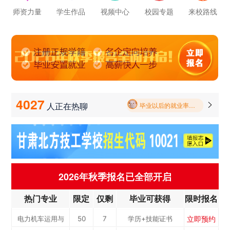
立即预约
电力机车运用与
50
7
学历+技能证书
师资力量
学生作品
视频中心
校园专题
来校路线
立即预约
中西面点
40
3
学历+技能证书
检...
立即预约
烹饪专业
40
10
学历+技能证书
学校里面的漂亮女孩子多不多呀
立即预约
消防工程技术
50
6
学历+技能证书
立即预约
幼儿教育
50
7
学历+技能证书
报名要带哪些东西
立即预约
计算机应用与维修
50
3
学历+技能证书
4027
人正在热聊

毕业以后的就业率怎么样呀
立即预约
机电一体化
50
6
学历+技能证书
学校环境怎么样啊 视频上看上去还挺不 错的 有实地去看过的么
立即预约
数控加工(数控车...
50
5
学历+技能证书
立即预约
电子商务
50
3
学历+技能证书
学校里面的漂亮女孩子多不多呀
立即预约
公路施工与养护
50
8
学历+技能证书
2026年秋季报名已全部开启
报名要带哪些东西
立即预约
新能源汽车
100
5
学历+技能证书
热门专业
限定
仅剩
毕业可获得
限时报名
立即预约
铁路客运服务
100
2
学历+技能证书
立即预约
电力机车运用与
50
7
学历+技能证书