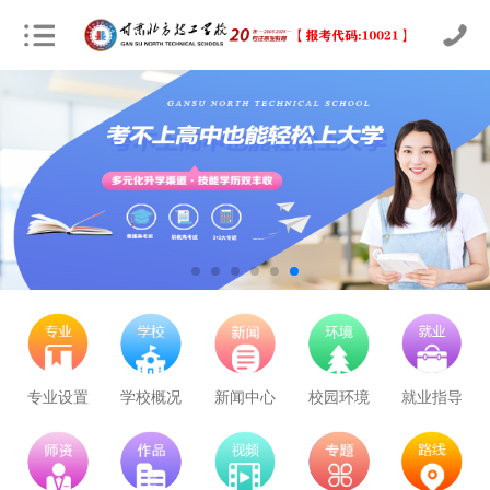
专业设置
学校概况
新闻中心
校园环境
就业指导
立即预约
公路施工与养护
50
8
学历+技能证书
立即预约
新能源汽车
100
5
学历+技能证书
立即预约
铁路客运服务
100
2
学历+技能证书