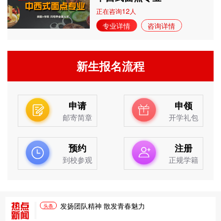
12
正在咨询
人
专业详情
咨询详情
新生报名流程
申请
申领
邮寄简章
开学礼包
预约
注册
到校参观
正规学籍
发扬团队精神 散发青春魅力
头条