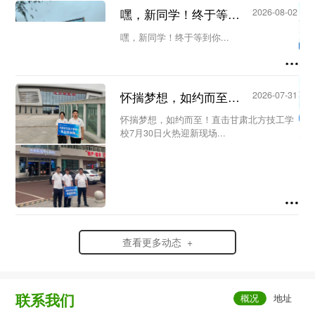
议。会议由教务处主任王洁主持，教务处副
嘿，新同学！终于等到你...
2026-08-02
主任何欣蔚及全体新生代课教师参加会
议。...
嘿，新同学！终于等到你...
怀揣梦想，如约而至！直击甘肃北方技工学校7月30日火热迎新现场...
2026-07-31
怀揣梦想，如约而至！直击甘肃北方技工学
校7月30日火热迎新现场...
查看更多动态 +
联系我们