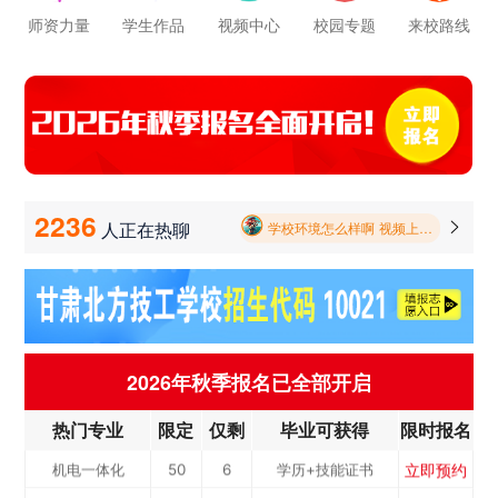
师资力量
学生作品
视频中心
校园专题
来校路线
学校里面的漂亮女孩子多不多呀
立即预约
公路施工与养护
50
8
学历+技能证书
报名要带哪些东西
立即预约
新能源汽车
100
5
学历+技能证书
毕业以后的就业率怎么样呀
立即预约
铁路客运服务
100
2
学历+技能证书
2236
人正在热聊

学校环境怎么样啊 视频上看上去还挺不 错的 有实地去看过的么
立即预约
电力机车运用与
50
7
学历+技能证书
立即预约
中西面点
40
3
学历+技能证书
检...
学校里面的漂亮女孩子多不多呀
立即预约
烹饪专业
40
10
学历+技能证书
报名要带哪些东西
立即预约
消防工程技术
50
6
学历+技能证书
2026年秋季报名已全部开启
立即预约
幼儿教育
50
7
学历+技能证书
立即预约
计算机应用与维修
50
3
学历+技能证书
热门专业
限定
仅剩
毕业可获得
限时报名
立即预约
机电一体化
50
6
学历+技能证书