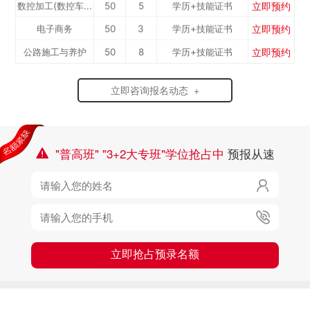
立即预约
数控加工(数控车...
50
5
学历+技能证书
立即预约
电子商务
50
3
学历+技能证书
立即预约
公路施工与养护
50
8
学历+技能证书
立即预约
新能源汽车
100
5
学历+技能证书
立即咨询报名动态 +
立即预约
铁路客运服务
100
2
学历+技能证书
立即预约
电力机车运用与
50
7
学历+技能证书
立即预约
中西面点
40
3
学历+技能证书
检...
"普高班" "3+2大专班"学位抢占中
预报从速

立即预约
烹饪专业
40
10
学历+技能证书

立即预约
消防工程技术
50
6
学历+技能证书
立即预约
幼儿教育
50
7
学历+技能证书

立即抢占预录名额