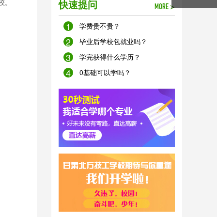
校。
快速提问
MORE >
1
学费贵不贵？
2
毕业后学校包就业吗？
3
学完获得什么学历？
4
0基础可以学吗？